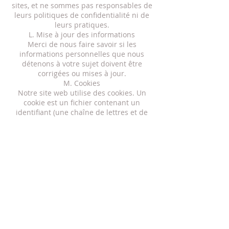
sites, et ne sommes pas responsables de
leurs politiques de confidentialité ni de
leurs pratiques.
L. Mise à jour des informations
Merci de nous faire savoir si les
informations personnelles que nous
détenons à votre sujet doivent être
corrigées ou mises à jour.
M. Cookies
Notre site web utilise des cookies. Un
cookie est un fichier contenant un
identifiant (une chaîne de lettres et de
chiffres) envoyé par un serveur web vers
un navigateur web et stocké par le
navigateur. L’identifiant est alors renvoyé
au serveur à chaque fois que le
navigateur demande une page au
serveur. Les cookies peuvent être «
persistants » ou « de session » : un cookie
persistant est stocké par le navigateur et
reste valide jusqu’à sa date d’expiration, à
moins d’être supprimé par l’utilisateur
avant cette date d’expiration ; quant à un
cookie de session, il expire à la fin de la